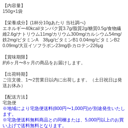
【内容量】
150g×1袋
【栄養成分】(1杯分10gあたり 当社調べ)
エネルギー40kcal/タンパク質3.7g/脂質2g/糖質0.5g/食物繊
維2.6g/ナトリウム11mg/カリウム300mg/カルシウム54mg/
鉄2mg/ビタミンA 38μg/ビタミンB1 0.04mg/ビタミンB2
0.09mg/大豆イソフラボン23mg/β-カロテン226μg
【賞味期限】
約6ヶ月〜8ヶ月の商品をお届けします。
【出荷時期】
ご注文後、1〜2営業日以内に出荷します。（土日祝日は発
送お休み）
【配送方法】
宅急便
※地域により宅急便送料(800円〜1,000円)が別途発生いたし
ます。
※宅急便送料無料商品との同梱または、5,000円以上のお買
い上げで送料無料となります。