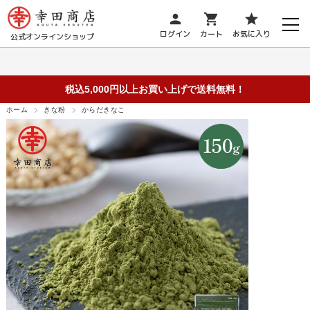
person
shopping_cart
star
ログイン
カート
お気に入り
公式オンラインショップ
税込5,000円以上お買い上げで送料無料！
ホーム
きな粉
からだきなこ