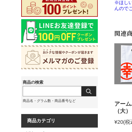
※ほし
んので
関連
アーム
（大）
商品カテゴリ
¥20
(税