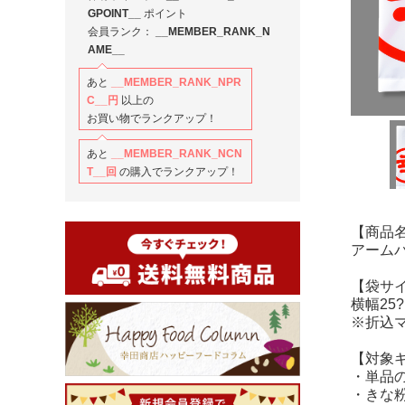
GPOINT__
ポイント
会員ランク：
__MEMBER_RANK_N
AME__
あと
__MEMBER_RANK_NPR
C__
円
以上の
お買い物でランクアップ！
あと
__MEMBER_RANK_NCN
T__
回
の購入でランクアップ！
【商品
アーム
【袋サ
横幅25?
※折込
【対象
・単品の
・きな粉