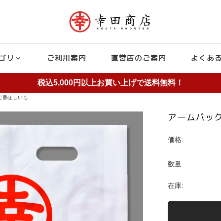
ゴリ
ご利用案内
直営店のご案内
よくあ
expand_more
税込5,000円以上お買い上げで送料無料！
定番ほしいも
アームバッ
価格:
数量:
在庫: