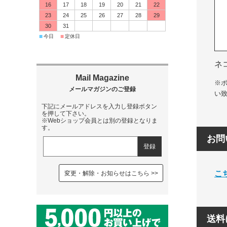
16
17
18
19
20
21
22
23
24
25
26
27
28
29
30
31
■
■
今日
定休日
ネ
※
い
下記にメールアドレスを入力し登録ボタン
を押して下さい。
※Webショップ会員とは別の登録となりま
す。
お問
こ
変更・解除・お知らせはこちら
送料