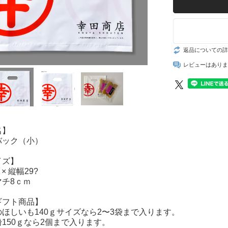
返品についての詳
レビューはありま
名】
バック（小）
イズ】
 × 縦幅29?
マチ8ｃｍ
ギフト商品】
ほしいも140ｇサイズなら2〜3袋まで入ります。
150ｇなら2個まで入ります。