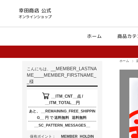
幸田商店 公式
オンラインショップ
ホーム
商品カテ
ホーム
__MEMBER_LASTNA
こんにちは、
ME__
__MEMBER_FIRSTNAME_
_
様
__ITM_CNT__
点
/
__ITM_TOTAL__
円
あと、
__REMAINING_FREE_SHIPPIN
G__
円
で
送料無料
送料無料
__SC_PATTERN_MESSAGES__
保有ポイント：
__MEMBER_HOLDIN