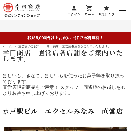
person
shopping_cart
star
ログイン
カート
お気に入り
公式オンラインショップ
税込5,000円以上お買い上げで送料無料！
ホーム
直営店のご案内
幸田商店 直営店各店舗をご案内いたします。
幸田商店 直営店各店舗をご案内いた
します。
ほしいも、きなこ、ほしいもを使ったお菓子等を取り扱っ
ております。
直営店限定商品もご用意！ スタッフ一同皆様のお越しを心
よりお待ち申し上げております。
水戸駅ビル エクセルみなみ 直営店