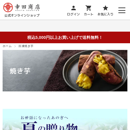
person
shopping_cart
star
ログイン
カート
お気に入り
公式オンラインショップ
税込5,000円以上お買い上げで送料無料！
ホーム
冷凍焼き芋
焼き芋