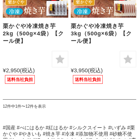
栗かぐや冷凍焼き芋
栗かぐや冷凍焼き芋
2kg（500g×4袋）【ク
3kg（500g×6袋）【ク
ール便】
ール便】
¥2,950
(税込)
¥3,950
(税込)
送料当社負担
送料当社負担
12件中1件〜12件を表示
#国産 #べにはるか #紅はるか #シルクスイート #いずみ #栗
かぐや #やきいも #焼き芋 #冷凍 #添加物不使用 #砂糖不使