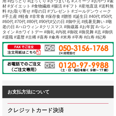
用 #ねっとり #ほっくり #さつまいも #スイーツ #おやつ #素
材 #ダイエット #食物繊維 #腸活 #ギフト #産地直送 #送料無
料 #お取り寄せ #母の日 #プレゼント #ゴールデンウィーク
#手土産 #軽食 #非常食 #保存食 #贈答 #誕生日 #40代 #50代
#60代 #70代 #80代 #90代#父の日 #御中元 #残暑見舞い #敬
老の日 #ハロウィン #クリスマス #御歳暮 #お年賀 #バレン
タイン #ホワイトデー #御礼 #内祝 #御祝 #御見舞 #志 #御供
#退職 #還暦 #古稀 #喜寿 #傘寿 #米寿 #卒寿 #白寿 #紀寿
お支払方法について
クレジットカード決済