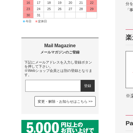
16
17
18
19
20
21
22
分を
23
24
25
26
27
28
29
「
30
31
■
■
今日
定休日
楽
下記にメールアドレスを入力し登録ボタン
を押して下さい。
※Webショップ会員とは別の登録となりま
す。
※
変更・解除・お知らせはこちら
P