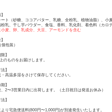
料】
レート（砂糖、ココアバター、乳糖、全粉乳、植物油脂）、小
脂粉乳、干し芋パウダー、食塩、香料、乳化剤、着色料（カロ
に小麦、卵、乳成分、大豆、アーモンドを含む
量】
（個包装）
期限】
以上のものをお届けします。
方法】
光・高温多湿をさけて保存してください。
時期】
後、2〜3営業日内に出荷します。（土日祝日は発送お休み）
方法】
より宅急便送料(800円〜1,000円)が別途発生いたします。