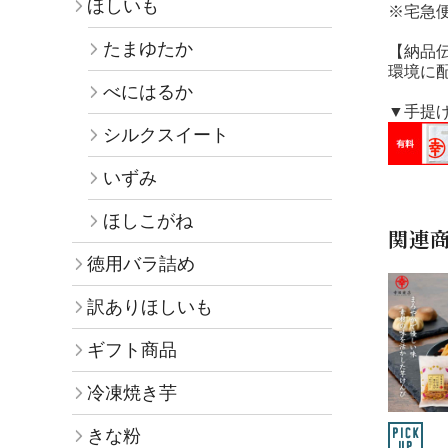
ほしいも
※宅急
たまゆたか
【納品
環境に
べにはるか
▼手提
シルクスイート
いずみ
ほしこがね
関連
徳用バラ詰め
訳ありほしいも
ギフト商品
冷凍焼き芋
きな粉