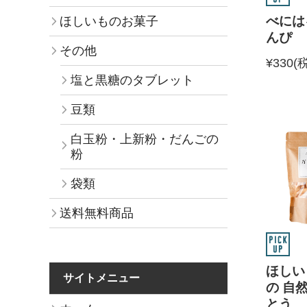
べには
ほしいものお菓子
んぴ
その他
¥330
(
塩と黒糖のタブレット
豆類
白玉粉・上新粉・だんごの
粉
袋類
送料無料商品
ほしい
サイトメニュー
の 自
とう