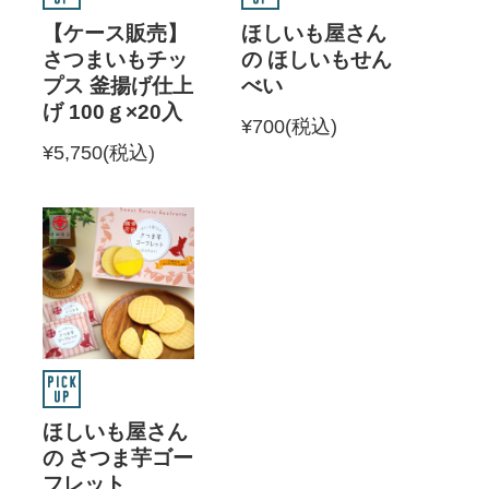
【ケース販売】
ほしいも屋さん
さつまいもチッ
の ほしいもせん
プス 釜揚げ仕上
べい
げ 100ｇ×20入
¥700
(税込)
¥5,750
(税込)
ほしいも屋さん
の さつま芋ゴー
フレット