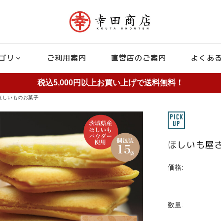
ゴリ
ご利用案内
直営店のご案内
よくあ
expand_more
税込5,000円以上お買い上げで送料無料！
ほしいものお菓子
ほしいも屋
価格:
数量: