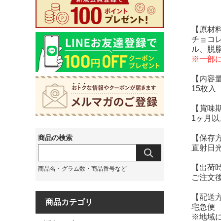
【原材
チョコ
ル、脱
※一部
【内容
15枚入
【賞味
1ヶ月
【保存
直射日
【出荷
ご注文
【配送
商品カテゴリ
宅急便
※地域に