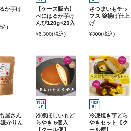
るか芋け
【ケース販売】
さつまいもチッ
べにはるか芋け
プス 釜揚げ仕上
んぴ120g×20入
げ
税込)
¥6,300
(税込)
¥300
(税込)
も屋さん
冷凍ほしいもど
冷凍焼き芋どら
然派かりん
らやき 5個入
やきセット【ク
【クール便】
ール便】