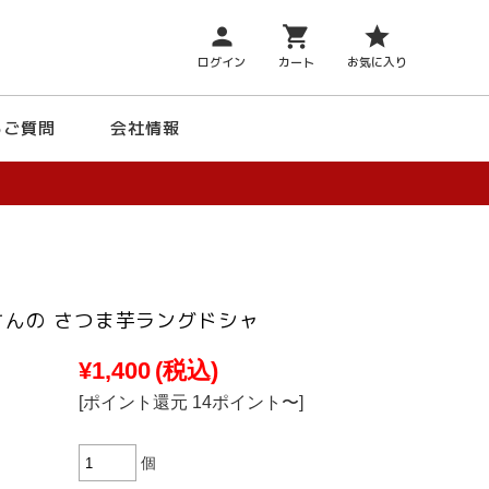
person
shopping_cart
star
ログイン
カート
お気に入り
るご質問
会社情報
さんの さつま芋ラングドシャ
¥1,400
(税込)
[ポイント還元 14ポイント〜]
個