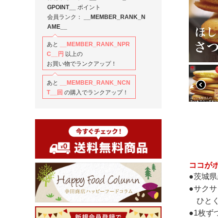
GPOINT__
ポイント
会員ランク：
__MEMBER_RANK_N
AME__
あと
__MEMBER_RANK_NPR
C__
円
以上の
お買い物でランクアップ！
あと
__MEMBER_RANK_NCN
T__
回
の購入でランクアップ！
ココが
●茨城
●サク
ひとく
●1枚