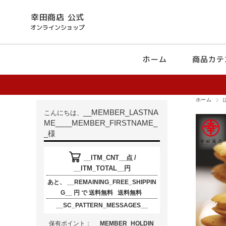
幸田商店 公式
オンラインショップ
ホーム
商品カテ
ホーム
__MEMBER_LASTNA
こんにちは、
ME__
__MEMBER_FIRSTNAME_
_
様
__ITM_CNT__
点
/
__ITM_TOTAL__
円
あと、
__REMAINING_FREE_SHIPPIN
G__
円
で
送料無料
送料無料
__SC_PATTERN_MESSAGES__
保有ポイント：
__MEMBER_HOLDIN