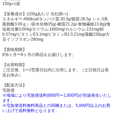
150g×1袋
【栄養成分】(100gあたり 当社調べ)
エネルギー:490kcal/タンパク質:30.3g/脂質:28.5g（-ｎ-3系
脂肪酸3.09ｇ）/炭水化物35g(-糖質21.2g/-食物繊維13.8g)/食
塩相当量0.004g/カリウム:1660mg/カルシウム:131mg/鉄
6.57mg/ビタミンE3.1mg/ビタミンB2 0.21mg/葉酸230μg/大
豆イソフラボン280mg
【賞味期限】
約6ヶ月〜8ヶ月の商品をお届けします。
【出荷時期】
ご注文後、1〜2営業日以内に出荷します。（土日祝日は発
送お休み）
【配送方法】
宅急便
※地域により宅急便送料(800円〜1,000円)が別途発生いたし
ます。
※宅急便送料無料商品との同梱または、5,000円以上のお買
い上げで送料無料となります。