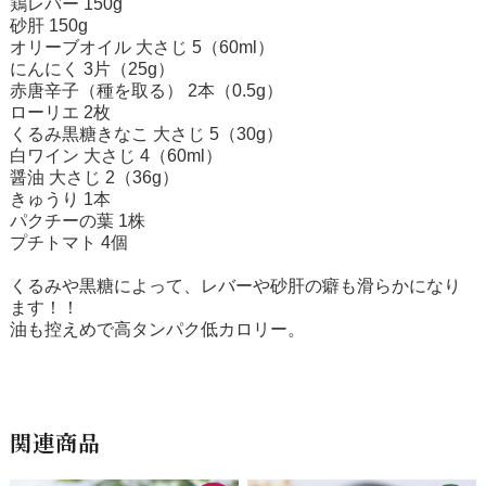
鶏レバー 150g
砂肝 150g
オリーブオイル 大さじ 5（60ml）
にんにく 3片（25g）
赤唐辛子（種を取る） 2本（0.5g）
ローリエ 2枚
くるみ黒糖きなこ 大さじ 5（30g）
白ワイン 大さじ 4（60ml）
醤油 大さじ 2（36g）
きゅうり 1本
パクチーの葉 1株
プチトマト 4個
くるみや黒糖によって、レバーや砂肝の癖も滑らかになり
ます！！
油も控えめで高タンパク低カロリー。
関連商品