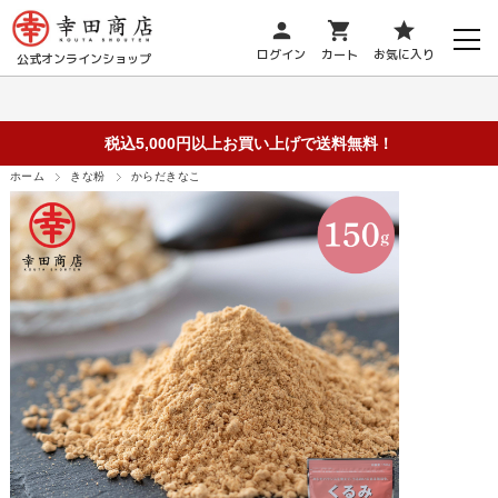
person
shopping_cart
star
ログイン
カート
お気に入り
公式オンラインショップ
税込5,000円以上お買い上げで送料無料！
ホーム
きな粉
からだきなこ