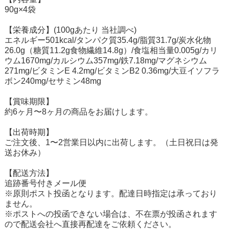
90g×4袋
【栄養成分】(100gあたり 当社調べ)
エネルギー501kcal/タンパク質35.4g/脂質31.7g/炭水化物
26.0g（糖質11.2g食物繊維14.8g）/食塩相当量0.005g/カリ
ウム1670mg/カルシウム357mg/鉄7.18mg/マグネシウム
271mg/ビタミンE 4.2mg/ビタミンB2 0.36mg/大豆イソフラ
ボン240mg/セサミン48mg
【賞味期限】
約6ヶ月〜8ヶ月の商品をお届けします。
【出荷時期】
ご注文後、1〜2営業日以内に出荷します。（土日祝日は発
送お休み）
【配送方法】
追跡番号付きメール便
※原則ポスト投函となります。配達日時指定は承っており
ません。
※ポストへの投函できない場合は、不在票が投函されます
ので配送会社へ直接再配達をご依頼ください。