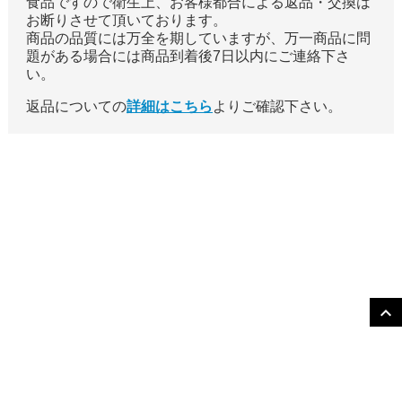
食品ですので衛生上、お客様都合による返品・交換は
お断りさせて頂いております。
商品の品質には万全を期していますが、万一商品に問
題がある場合には商品到着後7日以内にご連絡下さ
い。
返品についての
詳細はこちら
よりご確認下さい。
expand_more