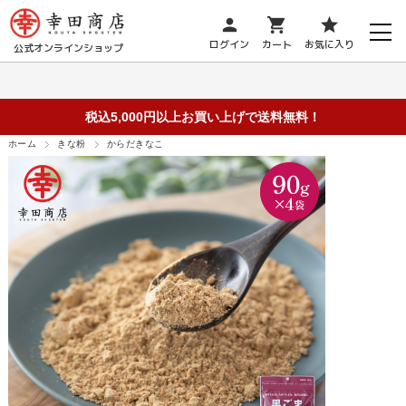
person
shopping_cart
star
ログイン
カート
お気に入り
公式オンラインショップ
税込5,000円以上お買い上げで送料無料！
ホーム
きな粉
からだきなこ