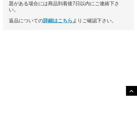
題がある場合には商品到着後7日以内にご連絡下さ
い。
返品についての
詳細はこちら
よりご確認下さい。
expand_more
〒311-1203 茨城県 ひたちなか市 平磯町 1113番地