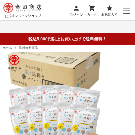
person
shopping_cart
star
ログイン
カート
お気に入り
公式オンラインショップ
税込5,000円以上お買い上げで送料無料！
ホーム
送料無料商品