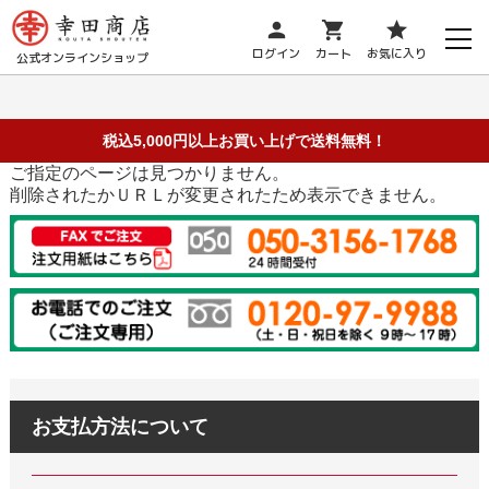
person
shopping_cart
star
ログイン
カート
お気に入り
公式オンラインショップ
税込5,000円以上お買い上げで送料無料！
ご指定のページは見つかりません。
削除されたかＵＲＬが変更されたため表示できません。
お支払方法について