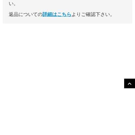
い。
返品についての
詳細はこちら
よりご確認下さい。
expand_more
〒311-1203 茨城県 ひたちなか市 平磯町 1113番地
Copyright (c) 2021 KOUTA SHOUTEN co., ltd All rights reserved.