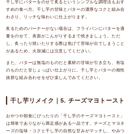
干し芋にバターをのせて炙るというシンプルな調理法もおす
すめの食べ方。干し芋の甘味とバターの濃厚なコクと組み合
わさり、リッチな味わいに仕上がります。
炙るためのバーナーがない場合は、フライパンにバターを適
量をのせて、表面がこんがりするまで焼きましょう。ただ
し、炙ったり焼いたりする際は焦げて苦味が出てしまうこと
があるため、火加減には注意してください。
また、バターは無塩のものだと素材の甘味が引き立ち、有塩
のものだと甘じょっぱい仕上がりに。干し芋とバターの相性
抜群な組み合わせをぜひ楽しんでみてください。
干し芋リメイク｜5. チーズマヨトースト
おやつや朝食にぴったりの「干し芋のチーズマヨトースト」
は簡単でありながら満足感がある一品です。チーズとマヨネ
ーズの塩味・コクと干し芋の自然な甘みがマッチし、やみつ