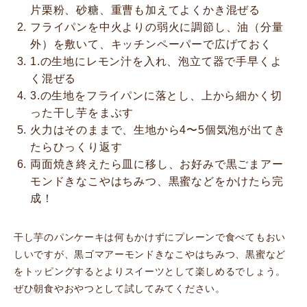
片栗粉、砂糖、重曹も加えてよくかき混ぜる
フライパンを中火よりの弱火に調節し、油（分量
外）を敷いて、キッチンペーパーで広げておく
1.の生地にレモン汁を入れ、泡立て器で手早くよ
く混ぜる
3.の生地をフライパンに落とし、上から細かく切
った干し芋をまぶす
火力はそのままで、生地から4〜5個気泡が出てき
たらひっくり返す
両面焼き終えたら皿に移し、お好みで黒ごまアー
モンドきなこやはちみつ、黒蜜などをかけたら完
成！
干し芋のパンケーキは何もかけずにプレーンで食べてもおい
しいですが、黒ゴマアーモンドきなこやはちみつ、黒蜜など
をトッピングするとよりスイーツとして楽しめるでしょう。
ぜひ朝食やおやつとして試してみてください。